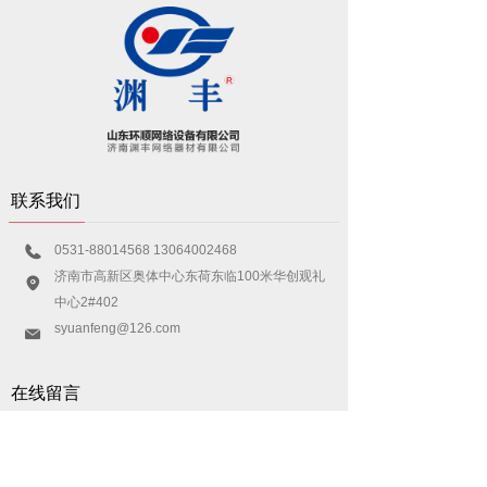
联系我们
0531-88014568 13064002468
400xxx8888
济南市高新区奥体中心东荷东临100米华创观礼
中国北京市东城区某某
大厦8-88室
中心2#402
syuanfeng@126.com
name@example.xxx
在线留言
请在下面文本框内输入需查找的关键词，进行全站信
息检索。例如：高清线、电线电缆、光无源器件、光