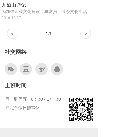
九如山游记
为加强企业文化建设，丰富员工业余文化生活，让大家在紧张的工作之余放松心情、亲近自然，公司工会利用周末休息机会组织全体员工到济南九如山风景区开展登山观景活动。
2016-10-27
<
1
/
1
>
社交网络
上班时间
周一到周五：8：30 - 17：30
法定节假日照常休