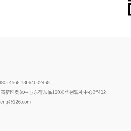
400xxx8888
88014568 13064002468
中国北京市东城区某某大厦8-88室
高新区奥体中心东荷东临100米华创观礼中心2#402
feng@126.com
name@example.xxx