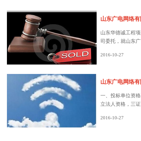
山东广电网络有
山东华德诚工程项
项目
司委托，就山东广
入围以竞争性磋商
2016-10-27
山东广电网络有
一、投标单位资格
围 采购项目
立法人资格，三证
证），并通过最新
2016-10-27