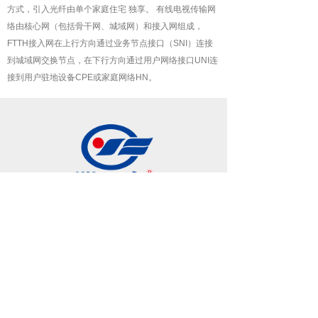
方式，引入光纤由单个家庭住宅 独享。 有线电视传输网
络由核心网（包括骨干网、城域网）和接入网组成，
FTTH接入网在上行方向通过业务节点接口（SNI）连接
到城域网交换节点，在下行方向通过用户网络接口UNI连
接到用户驻地设备CPE或家庭网络HN。
联系我们
0531-88014568 13064002468
400xxx8888
济南市高新区奥体中心东荷东临100米华创观礼
中国北京市东城区某某
大厦8-88室
中心2#402