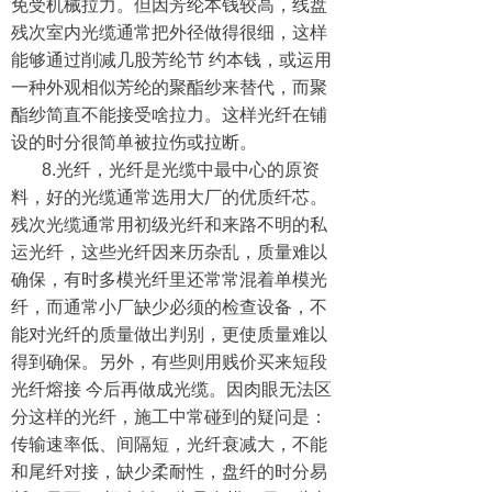
免受机械拉力。但因芳纶本钱较高，线盘
残次室内光缆通常把外径做得很细，这样
能够通过削减几股芳纶节 约本钱，或运用
一种外观相似芳纶的聚酯纱来替代，而聚
酯纱简直不能接受啥拉力。这样光纤在铺
设的时分很简单被拉伤或拉断。
8.光纤，光纤是光缆中最中心的原资
料，好的光缆通常选用大厂的优质纤芯。
残次光缆通常用初级光纤和来路不明的私
运光纤，这些光纤因来历杂乱，质量难以
确保，有时多模光纤里还常常混着单模光
纤，而通常小厂缺少必须的检查设备，不
能对光纤的质量做出判别，更使质量难以
得到确保。另外，有些则用贱价买来短段
光纤熔接 今后再做成光缆。因肉眼无法区
分这样的光纤，施工中常碰到的疑问是：
传输速率低、间隔短，光纤衰减大，不能
和尾纤对接，缺少柔耐性，盘纤的时分易