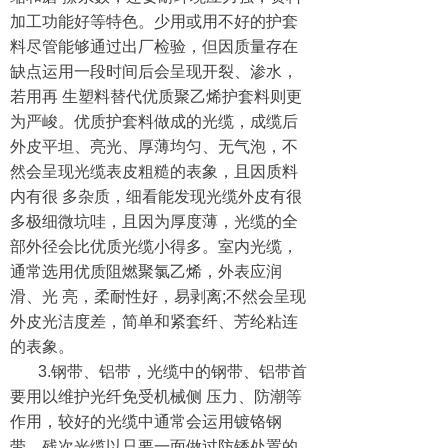
加工功能好等特色。少用或用不好的护套
料尽管能够通过出厂检验，但因质量存在
缺点运用一段时间后会呈现开裂、渗水，
若用再 生塑料替代优质聚乙烯护套料则更
为严峻。优质护套料做成的光缆，成缆后
外皮平坦、亮光、厚薄均匀、无气泡，不
然会呈现光缆表皮粗糙的表象，且因质料
内有很 多杂质，细看能发现光缆外皮有很
多极细微坑哇，且因为厚度薄，光缆的全
部外径会比优质光缆小得多。室内光缆，
通常选用优质阻燃聚氯乙烯，外表应润
滑、光 亮，柔耐性好，易剥离;不然会呈现
外皮光洁度差，简单和紧套纤、芳纶粘连
的表象。
3.钢带、铝带，光缆中的钢带、铝带首
要用以维护光纤免受机械侧 压力、防潮等
作用，较好的光缆中通常会运用镀铬钢
带。残次光缆以只要一面做过防锈处置的