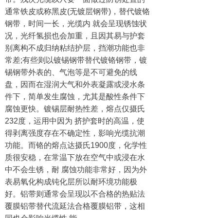
通常铁皮或称黑皮(无镀层钢带)，替代镀铬
钢带，时间一长，光缆内 就会呈现锈蚀状
况，光纤氢损也会加重，且因其易与护套
别离构不成归纳粘结护层，挡潮功能也非
常差;有些则以镀锡钢带替代镀铬钢带，镀
锡钢带外表的、气泡等是不可避免的线
盘，因而在湿润大气和外表凝露或浸水条
件下，简单发生腐蚀，尤其是酸性条件下
腐蚀更快。镀锡层耐热性差，熔点仅摄氏
232度，运用中因为 挤护套时的高温，使
得剥离强度存在不确定性，影响光缆抗潮
功能。而铬的熔点达摄氏1900度，化学性
质很安稳，在常温下放在空气中或浸在水
中不会生锈，耐 腐蚀功能非常好，因为外
表易氧化构成钝化层所以耐环境功能极
好。铝带则通常会呈现以不合格的热贴法
覆膜铝带替代流延法合格覆膜铝带，这相