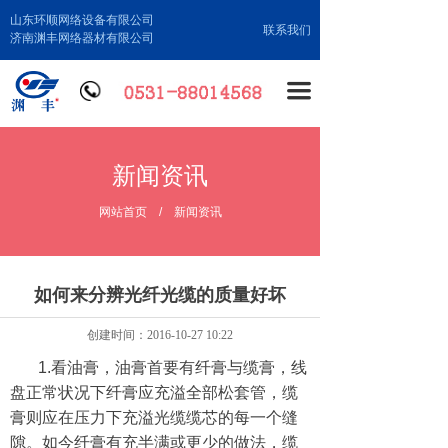
山东环顺网络设备有限公司
联系我们
济南渊丰网络器材有限公司
끀
新闻资讯
网站首页
/
新闻资讯
如何来分辨光纤光缆的质量好坏
创建时间：
2016-10-27
10:22
1.看油膏，油膏首要有纤膏与缆膏，线
盘正常状况下纤膏应充溢全部松套管，缆
膏则应在压力下充溢光缆缆芯的每一个缝
隙。如今纤膏有充半满或更少的做法，缆