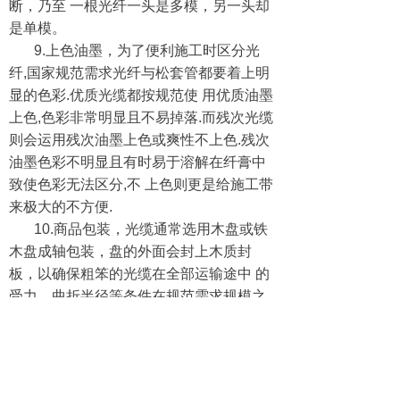
断，乃至 一根光纤一头是多模，另一头却
是单模。
9.上色油墨，为了便利施工时区分光
纤,国家规范需求光纤与松套管都要着上明
显的色彩.优质光缆都按规范使 用优质油墨
上色,色彩非常明显且不易掉落.而残次光缆
则会运用残次油墨上色或爽性不上色.残次
油墨色彩不明显且有时易于溶解在纤膏中
致使色彩无法区分,不 上色则更是给施工带
来极大的不方便.
10.商品包装，光缆通常选用木盘或铁
木盘成轴包装，盘的外面会封上木质封
板，以确保粗笨的光缆在全部运输途中 的
受力、曲折半径等条件在规范需求规模之
内。而残次光缆为了节省本钱，通常运用
非常差的包装盘，运到目的地时简直挨近
散架，线盘有些爽性不必盘，把光缆绕一
下 就发运了，或许用盘也不必木条封住。