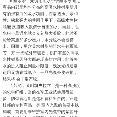
6.阻水带，光缆用阻水带或阻水纱通过
商品内部呈均匀分布的高吸水性树脂所具
有的强有力的吸水功能，在渗透压、亲和
性、橡胶弹力的共同作用下，高吸水性树
脂能 疾速吸入数倍于自重的水。而且，阻
水粉一旦遇水就会立刻胀大凝胶，此时不
论给其施加多少压力，水分也不会被挤
出。因而，用含吸水树脂的阻水带包覆缆
芯，万 一光缆外壁破损，伤口有些的高吸
水性树脂因胀大而表现密封作用，能够将
水的进入阻止到最小限度。残次光缆通常
运用无纺布或纸带，一旦光缆外皮破损，
结果将 会非常严峻。
7.芳纶，又叫凯夫拉丝，是一种高强度
的化学纤维，当前在军工业范畴用得最
多，防弹背心即是这种资料出产的。它是
杜邦的专利商品，是 室内光缆的首要本钱
构成，首要用来维护室内光缆中的紧套纤