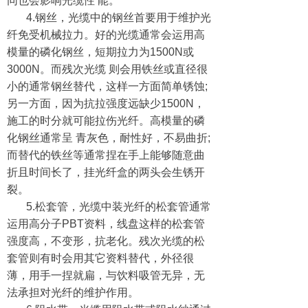
同也会影响光缆性 能。
4.钢丝，光缆中的钢丝首要用于维护光
纤免受机械拉力。好的光缆通常会运用高
模量的磷化钢丝，短期拉力为1500N或
3000N。而残次光缆 则会用铁丝或直径很
小的通常钢丝替代，这样一方面简单锈蚀;
另一方面，因为抗拉强度远缺少1500N，
施工的时分就可能拉伤光纤。高模量的磷
化钢丝通常呈 青灰色，耐性好，不易曲折;
而替代的铁丝等通常捏在手上能够随意曲
折且时间长了，挂光纤盒的两头会生锈开
裂。
5.松套管，光缆中装光纤的松套管通常
运用高分子PBT资料，线盘这样的松套管
强度高，不变形，抗老化。残次光缆的松
套管则有时会用其它资料替代，外径很
薄，用手一捏就扁，与饮料吸管无异，无
法承担对光纤的维护作用。