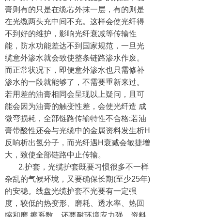
膏则有的只是在缆芯外抹一层，有的则是
在光缆两头充中间不充。这样会使光纤得
不到好的维护，影响光纤衰减等传输性
能，防水功能差达不到国家规范，一旦光
缆意外渗水就会致使整条链路渗水作废。
而正常状况下，即便意外渗水也只需修补
渗水的一段就能够了，不需要重新来过。
若用差的油膏相同会呈现以上疑问，且可
能会因为油膏的触变性差，会使光纤造 成
微弯损耗，全部链路传输特性不合格;若油
膏带酸性还会与光缆中的金属资料发生析H
反响析出氢分子，而光纤遇H衰减会敏捷增
大，致使全部链路中止传输。
2.护套，光缆护套既要习惯很多不一样
杂乱的气候环境，又要确保长期(至少25年)
的安稳。线盘光缆护套不光要有一定强
度，较低的热变形、磨耗、透水率、热回
缩和磨 擦系数，还要耐环境应力强，资料